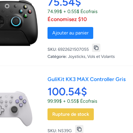
75.54$
74.99$ + 0.55$ Écofrais
Économisez $10
Ajouter au panier
SKU:
6922621507055
Catégorie:
Joysticks, Vols et Volants
GuliKit KK3 MAX Controller Gris
100.54$
99.99$ + 0.55$ Écofrais
Rupture de stock
SKU:
NS39G