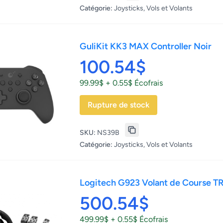
Catégorie:
Joysticks, Vols et Volants
GuliKit KK3 MAX Controller Noir
100.54$
99.99$ + 0.55$ Écofrais
Rupture de stock
SKU:
NS39B
Catégorie:
Joysticks, Vols et Volants
Logitech G923 Volant de Course T
500.54$
499.99$ + 0.55$ Écofrais