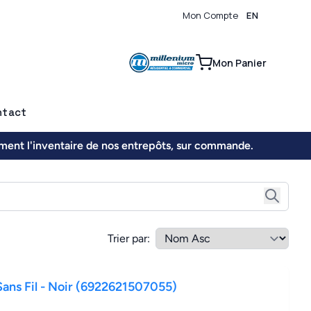
Mon Compte
EN
0
Mon Panier
ntact
ement l'inventaire de nos entrepôts, sur commande.
Trier par:
Sans Fil - Noir (6922621507055)