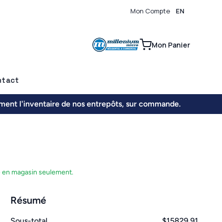
Mon Compte
EN
0
Mon Panier
ntact
ement l'inventaire de nos entrepôts, sur commande.
é en magasin seulement.
Résumé
Sous-total
$15829.91