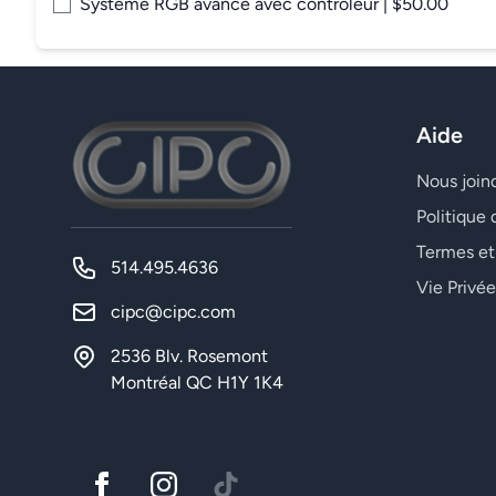
Système RGB avancé avec contrôleur | $50.00
Aide
Nous join
Politique 
Termes et
514.495.4636
Vie Privée
cipc@cipc.com
2536 Blv. Rosemont
Montréal QC H1Y 1K4