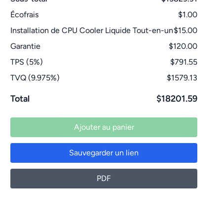
Écofrais
$1.00
Installation de CPU Cooler Liquide Tout-en-un
$15.00
Garantie
$120.00
TPS (5%)
$791.55
TVQ (9.975%)
$1579.13
Total
$18201.59
Ajouter au panier
Sauvegarder un lien
PDF