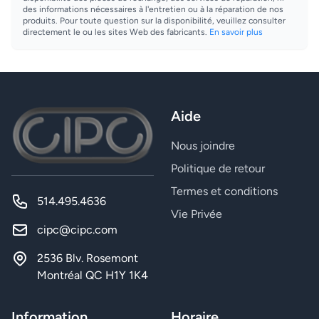
des informations nécessaires à l'entretien ou à la réparation de nos
produits. Pour toute question sur la disponibilité, veuillez consulter
directement le ou les sites Web des fabricants.
En savoir plus
Aide
Nous joindre
Politique de retour
Termes et conditions
514.495.4636
Vie Privée
cipc@cipc.com
2536 Blv. Rosemont
Montréal QC H1Y 1K4
Information
Horaire