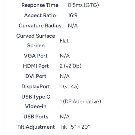
Response Time
0.5ms (GTG)
Aspect Ratio
16:9
Curvature Radius
N/A
Curved Surface
Flat
Screen
VGA Port
N/A
HDMI Port
2 (v2.0b)
DVI Port
N/A
DisplayPort
1 (v1.4a)
USB Type C
1 (DP Alternative)
Video-in
USB Ports
N/A
Tilt Adjustment
Tilt -5° ~ 20°