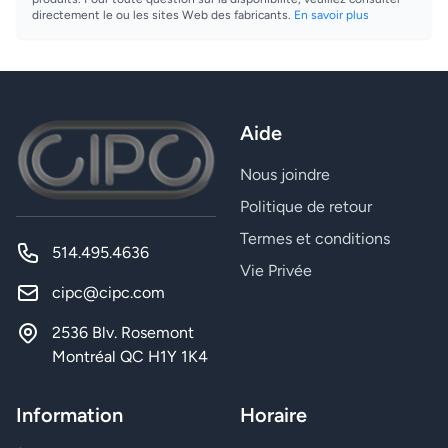
directement le ou les sites Web des fabricants.
En savoir plus
Aide
Nous joindre
Politique de retour
Termes et conditions
514.495.4636
Vie Privée
cipc@cipc.com
2536 Blv. Rosemont
Montréal QC H1Y 1K4
Information
Horaire