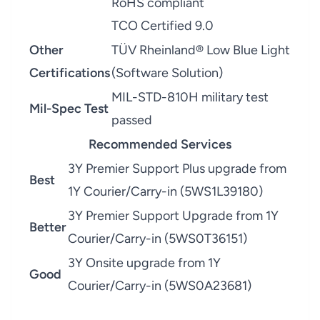
RoHS compliant
TCO Certified 9.0
Other
TÜV Rheinland® Low Blue Light
Certifications
(Software Solution)
MIL-STD-810H military test
Mil-Spec Test
passed
Recommended Services
3Y Premier Support Plus upgrade from
Best
1Y Courier/Carry-in (5WS1L39180)
3Y Premier Support Upgrade from 1Y
Better
Courier/Carry-in (5WS0T36151)
3Y Onsite upgrade from 1Y
Good
Courier/Carry-in (5WS0A23681)